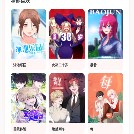
猜你喜欢
泳池乐园
女巫三十岁
暴君
场景体验
绝望列车
每