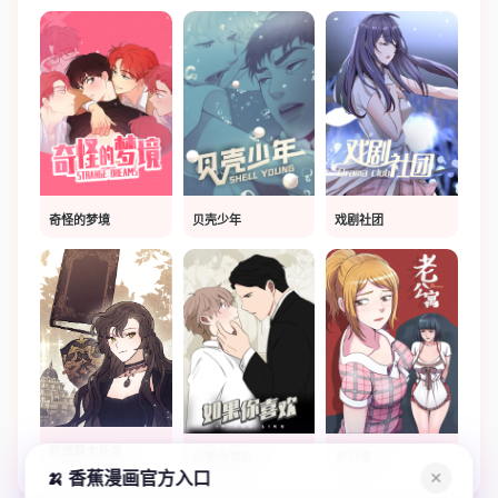
奇怪的梦境
贝壳少年
戏剧社团
我竟是大反派
如果你喜欢
老公寓
🍌 香蕉漫画官方入口
✕