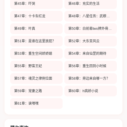
第45章：吓哭
第46章：充实的生活
第47章：十卡车红龙
第48章：八星任务：武穆遗书！
第49章：叶真
第50章：白前辈two牌外骨骼装甲
第51章：是谁在这里放屁？
第52章：大东亚风云
第53章：重生空间娇娇媳
第54章：来自仙罡的期待
第55章：野蛮王妃
第56章：重生回到小时候
第57章：魂灵之律例位面
第58章：旁边来自哪一方？
第59章：宠妻之路
第60章：h病娇小说
第61章：诶嘿嘿