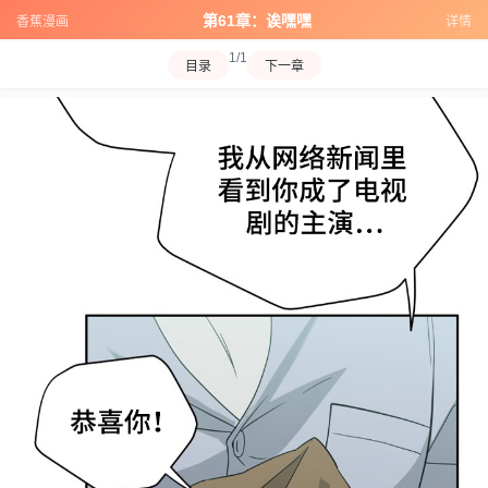
第61章：诶嘿嘿
香蕉漫画
详情
1/1
目录
下一章