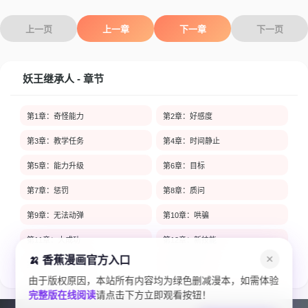
上一页
上一章
下一章
下一页
妖王继承人 - 章节
第1章：奇怪能力
第2章：好感度
第3章：教学任务
第4章：时间静止
第5章：能力升级
第6章：目标
第7章：惩罚
第8章：质问
第9章：无法动弹
第10章：哄骗
第11章：大成功
第12章：新技能
🍌 香蕉漫画官方入口
✕
第13章：灵魂链接
第14章：变化
由于版权原因，本站所有内容均为绿色删减漫本，如需体验
第15章：乐趣
第16章：吃醋
完整版在线阅读
请点击下方立即观看按钮！