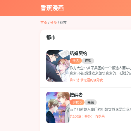
香蕉漫画
首页
/
分类
/ 都市
都市
结婚契约
佚名
连载
作为大企业昌荣集团的一个候选人而从
息素.不能感受欧米伽信息素的，孤独
第68话 梦无涯的强除夜
接纳者
SNOB
完结
两个月前嫁入豪门的姐姐突然说要给我介
第100章：番外： 青罗果