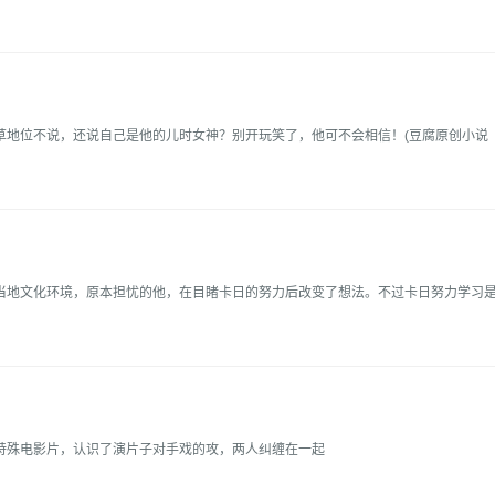
草地位不说，还说自己是他的儿时女神？别开玩笑了，他可不会相信！(豆腐原创小说
当地文化环境，原本担忧的他，在目睹卡日的努力后改变了想法。不过卡日努力学习
特殊电影片，认识了演片子对手戏的攻，两人纠缠在一起