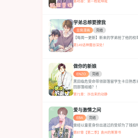
第45章：第一枚乾坤戒
学弟总想要撩我
豆腐漫画
完结
【每周一更新】新来的学弟抢了他的校
第149话神魔谷深处！
做你的新娘
ENZO
完结
黑田临危受命带领部落留学生卡日熟悉
回部落结婚？！
第71章：诈出来的动静
爱与激情之间
EBA
完结
曾经以童星身份出道过的受却为了钱拍
第87章【第二季】袁州的筹算书