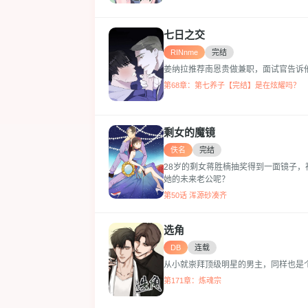
七日之交
RINnme
完结
姜纳拉推荐南恩贵做兼职，面试官告诉
第68章：第七养子【完结】是在炫耀吗？
剩女的魔镜
佚名
完结
28岁的剩女蒋胜楠抽奖得到一面镜子
她的未来老公呢？
第50话 浑源砂凑齐
选角
DB
连载
从小就崇拜顶级明星的男主，同样也是个
第171章：炼魂宗