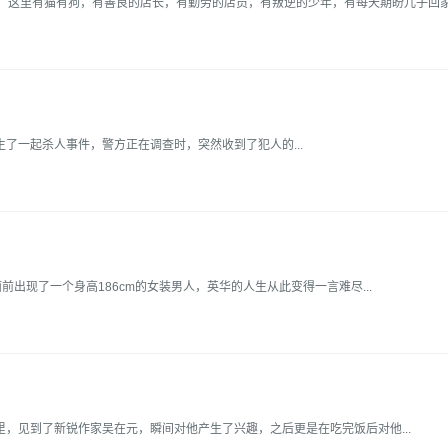
店，这里有猫有狗，有善良的店长，有勤劳的店员，有叛逆的少年，有每天期盼儿子回
了一起杀人事件，警方正在调查时，突然收到了犯人的...
前出现了一个身高186cm的女装男人，英华的人生从此变得一言难尽...
，见到了新锐作家吴在元，瞬间对他产生了兴趣，之后更是在吃完饭后对他...