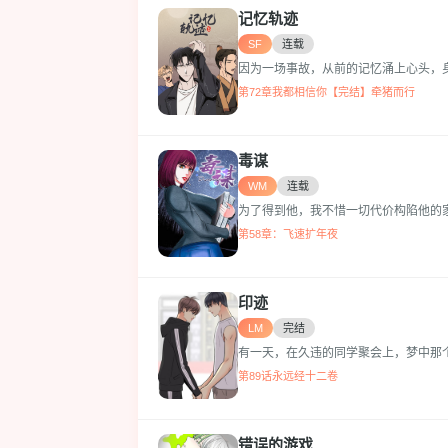
记忆轨迹
SF
连载
因为一场事故，从前的记忆涌上心头，身
第72章我都相信你【完结】牵猪而行
毒谋
WM
连载
为了得到他，我不惜一切代价构陷他的家人
第58章：飞速扩年夜
印迹
LM
完结
有一天，在久违的同学聚会上，梦中那个家
第89话永远经十二卷
错误的游戏