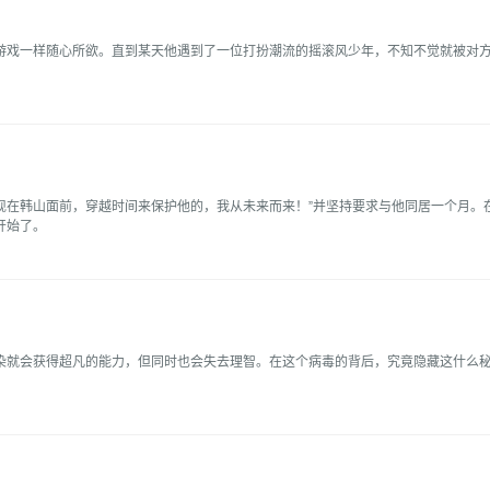
游戏一样随心所欲。直到某天他遇到了一位打扮潮流的摇滚风少年，不知不觉就被对方给
现在韩山面前，穿越时间来保护他的，我从未来而来！”并坚持要求与他同居一个月。
开始了。
染就会获得超凡的能力，但同时也会失去理智。在这个病毒的背后，究竟隐藏这什么