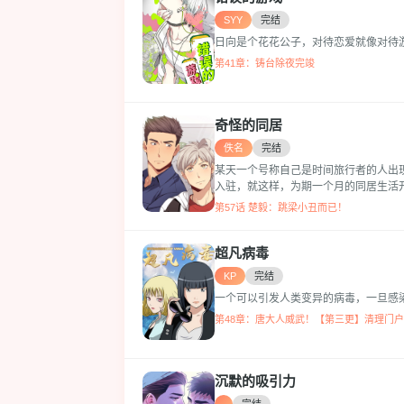
SYY
完结
日向是个花花公子，对待恋爱就像对待
第41章：铸台除夜完竣
奇怪的同居
佚名
完结
某天一个号称自己是时间旅行者的人出
入驻，就这样，为期一个月的同居生活
第57话 楚毅：跳梁小丑而已！
超凡病毒
KP
完结
一个可以引发人类变异的病毒，一旦感
第48章：唐大人威武！【第三更】清理门户
沉默的吸引力