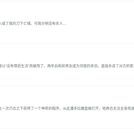
成了我的刀下亡魂，可我分明没有杀人....
以“没有情侣生活”而被甩了，两年后和前男友成为邻居的赤羽，直接杀进了对方的家里.
一次巧合之下获得了一个神奇的程序，从此潘多拉魔盒被打开，他再也无法全身而退....