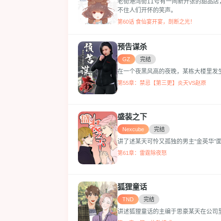
老街港湾街11号有一间新开张的甜品
不住人们开怀的笑声。
第60话 食仙宴开宴，剖断之光！
预告谋杀
GZ
完结
在一个夜黑风高的夜晚，某栋大楼里发生
第55章：禁忌【第三更】炎天VS赵原
盛装之下
Nexcube
完结
讲了述某天可怜又孤独的男主“金英华”面
第61章：雷霆除夜怒
狐狸童话
TND
完结
讲述狐狸童话的主编于思豪某天在公司里