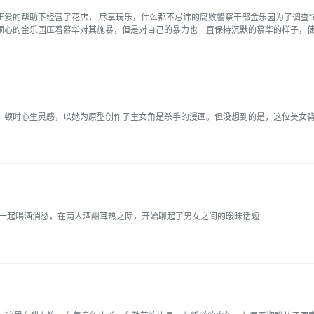
爱的帮助下经营了花店， 尽享玩乐，什么都不忌讳的腐败警察干部金乐园为了调查“东
心的金乐园压着慕华对其施暴，但是对自己的暴力也一直保持沉默的慕华的样子，使得
顿时心生灵感，以她为原型创作了主女角是杀手的漫画。但没想到的是，这位美女背地
一起喝酒消愁，在两人酒酣耳热之际，开始聊起了男女之间的暧昧话题...