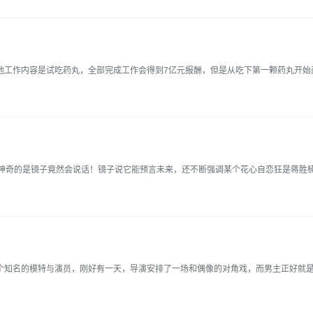
他工作内容是试吃药丸，全部完成工作会得到7亿元报酬，但是从吃下第一颗药丸开始
，神奇的是镜子竟然会说话！镜子说它能预言未来，还不断强调某个花心自恋狂是蒋胜
知名的模特与演员，刚好有一天，导演安排了一场和偶像的对角戏，而男主正好就是他.