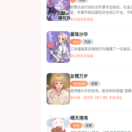
完结
前黑社会行动队长朴慕华出狱后，在金正
是，朴慕华依旧紧咬牙关闭口不言，不顺
第78话有我无敌
曼珠沙华
INX
完结
三流漫画家在咖啡厅内偶遇了一位美女，
第12章百花底蕴
友情万岁
BINEMA
连载
突然被分手的劲浩，跑去和好闺蜜-澄雅
第38章：回学院【第三更】职责地址
晴天港湾
佚名
连载