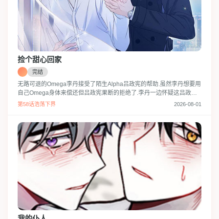
捡个甜心回家
完结
无路可退的Omega李丹接受了陌生Alpha吕政宪的帮助.虽然李丹想要用
自己Omega身体来偿还但吕政宪果断的拒绝了.李丹一边怀疑这吕政宪
温柔的好意和亲切,但是一边也想要相信他而慢慢敞开了心扉….被世界
第58话浩荡下界
2026-08-01
所抛弃而受伤的李丹还有照顾他给他提供了居所的吕政宪的故事.
我的仆人