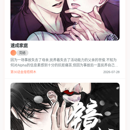
速成家庭
完结
因为一场事故失去了母亲,抚养着失去了活动能力的父亲的世俊.不知为
何对Alpha的信息素感到十分的抗拒痛苦,但因为事故后一直抚养自己的
叔叔的恩惠他无法拒绝叔叔的儿子贞元无理的请求每天都在经历痛苦.在
第30话金煌梧桐木
2026-07-28
被贞元硬拉去的与平常没有什么不同的场合上世俊遇到了泰宪.但是,见
到泰宪后他却突然久违的经历了发情期…“本能在告诉我,要抓住这个男
人.”