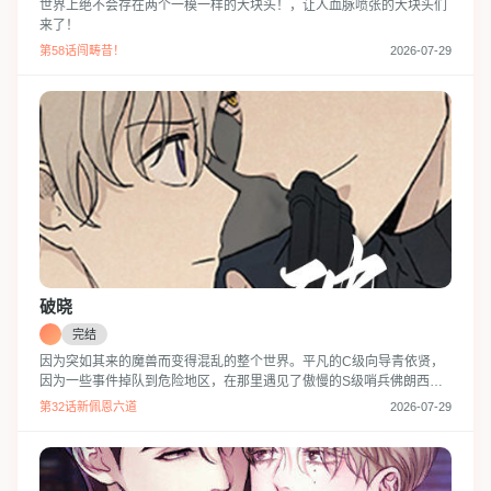
世界上绝不会存在两个一模一样的大块头！，让人血脉喷张的大块头们
来了！
第58话闯畴昔！
2026-07-29
破晓
完结
因为突如其来的魔兽而变得混乱的整个世界。平凡的C级向导青依贤，
因为一些事件掉队到危险地区，在那里遇见了傲慢的S级哨兵佛朗西斯
韩，“到现在没接吻过？”“没其他办法才一起合作的，麻烦您遵守礼仪！”
第32话新佩恩六道
2026-07-29
互相留下了很差印象的他们，能否安全逃脱？