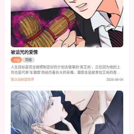
被诅咒的爱情
vhg
完结
人生目标是完全按照制定好的计划去做事的‘周艾尚’，正在因为他的上
司也是代表‘车瀚偰’而经历着巨大的苦难。瀚偰总是故意找艾尚的茬，
但艾尚却从不屈服，完美解决每一次被摆在他面前的难题。和往常一样
第25话树层世界
2026-08-04
完成瀚偰的要求后下班的艾尚，突然捡到了一个诅咒人偶。艾尚为了泄
愤，便对着人偶诅咒瀚偰，不曾想晚上他居然就做了一个和瀚偰在一起
的奇怪的梦...！