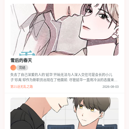
起来麦克的吉恩最后还是去找了他…
雪后的春天
完结
失去了自己深爱的人的‘延华’开始无法与人深入交往可是会长的小儿
子‘珍禹’却作为新职员出现在了他面前. 尽管延华一直用冷淡的态度来对
待他,但珍禹却并不以为然并始终的向他表达着自己的好感… 究竟珍禹
第21话无乱之路
2026-08-03
能否融化像冬日冰花一般的延华吗?