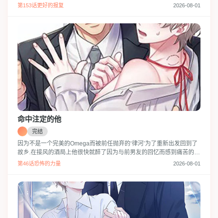
圣尊贵的‘月兔’,安全带回来吧。”被监禁在邪恶的人家里，有着像糖饼一
第153话更好的报复
2026-08-01
样的褐色毛发的兔子夏路……‘等等，这不能说是监禁吧……’夏路被当
成宠物，还过着锦衣玉食的日子啊?而且说他是神圣尊贵的月兔，明明
就毫无羞耻心！“新娘，我会让你幸福的。我们生小兔子吧，好吗？”
命中注定的他
完结
因为不是一个完美的Omega而被前任抛弃的‘律河’为了重新出发回到了
故乡.在接风的酒局上他很快就醉了因为与前男友的回忆而感到痛苦的他
向某处拨通了电话…失去了理性的律河醒来之后面对他的是昨晚可怕的
第46话恐怖的力量
2026-08-01
回忆还留有温度的另一侧床铺以及一张自己会再回来的纸条,“我会对你
负责的.我们,结婚吧.”一见钟情便求婚的‘道振’还有动摇的‘律河’的故事.这
两个人,不是命运又是什么?