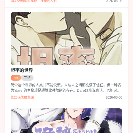
第30话魂契的奥秘，神秘的人影
2026-08-05
团的一些老古板针对奎浩也算十分努力,但不知道为何允建似乎对他产生
了误会…某一天,天使一般的允建突然说出了令人十分慌张的话?“你不是
我喜欢的类型.所以…你不要再耍这种花招了.”像晴天霹雳一样的话还有
坦率的世界
dst
完结
简介这个世界的人类并不能说谎，人与人之间都充满了信任。但一种名
为‘dare’的生物却是超脱此种限制的存在。Dare既能说真话，也能说假
话。对世间万物提不起一丝兴趣的世继便是其中的一员。可不巧的是，
第25话黑魔龙渊
2026-08-05
世继的作弊行径刚好被班长真率逮了个正着。真率向世继提了个条件，
世继究竟是否会答应他呢？