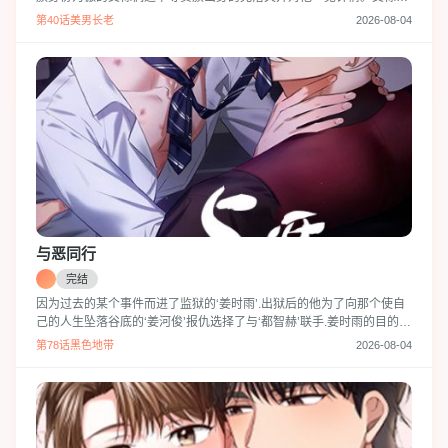
在乎身份差距、不在乎财力、甚至不在乎克洛夫与自已同为alpha的禁
第40话美男长老
2026-08-04
忌主动去接近他，可他却无视了这一切，与另外一个omega结婚了。于
是被嫉妒冲昏了头脑的艾禄犯下了可怕的罪孽，而得知真相的克洛夫也
毫不手软地向他实施了报复。艾禄起初还曾尝试过挣扎抵抗，但后来也
渐
与恶同行
完结
因为过去的某个事件而进了监狱的‘姜时雨’.出狱后的他为了向那个使自
己的人生坠落谷底的‘姜河俊’报仇选择了与‘都智赫’联手.姜时雨的目的只
有一个.‘让姜河俊也同样的感受到自己的心情’但是姜时雨越想要憎恨姜
第78话黑色地带
2026-08-04
河俊就越会被自己曾喜欢过他的过去纠缠每一天都被自愧感和负罪感缠
身,都智赫也感受到了时雨对自己强烈的吸引力这三人的关系也渐渐走向
了崩溃的边缘…!为了拯救自己因为坏人的背叛而被毁掉的人生才开始的
复仇.他