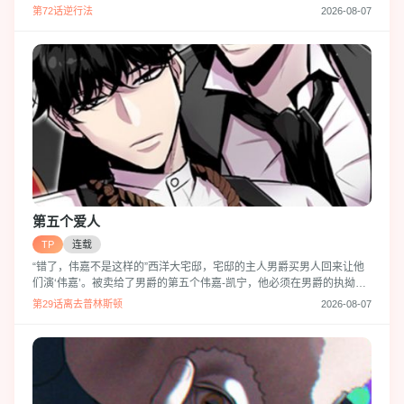
餐剩饭。突然有一个男子出现说约翰与自己认识的熟人十分相像因此提
第72话逆行法
2026-08-07
议要与他一起工作。虽然他也担心会是诈骗,或者会陷入危险但一个月五
千美金的工资还是使他心动了。大到不可思议的住宅,虽然真正的工作是
在离那里很远的一个窝棚里做一些杂事但他还是觉得很开心。当然,直到
他遇到了迷路的赫尔伯
第五个爱人
TP
连载
“错了，伟嘉不是这样的”西洋大宅邸，宅邸的主人男爵买男人回来让他
们演‘伟嘉’。被卖给了男爵的第五个伟嘉-凯宁，他必须在男爵的执拗与
疯狂中活下来才行。
第29话离去普林斯顿
2026-08-07