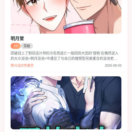
明月堂
TP
完结
因被冠上了剽窃设计师的污名而逃亡一般回到大田的‘彗桃’在偶然进入
的大众浴池<明月浴池>中遇见了与自己的理想型完美重合的浴池老
板‘玧济’.可是玧济却意外地一直主动接近彗桃,终于两人趁着酒意度过了
第41话白色墓宫
2026-08-03
第一个夜晚…