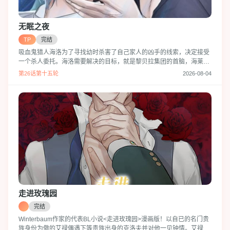
无眠之夜
TP
完结
吸血鬼猎人海洛为了寻找幼时杀害了自己家人的凶手的线索，决定接受
一个杀人委托。海洛需要解决的目标，就是黎贝拉集团的首脑，海莱伊
斯。进入了政界和背后世界的巨大势力-海莱伊斯所在集团的海洛，成功
第26话第十五轮
2026-08-04
成为了他的随行秘书。但是，海洛渐渐开始对海莱伊斯，这个总是特别
对待自己的人产生了感情...爱上一个自己必须杀死的人，海洛未来的命
运将会是如何？！
走进玫瑰园
完结
Winterbaum作家的代表BL小说<走进玫瑰园>漫画版！以自已的名门贵
族身份为傲的艾禄偶遇下等贵族出身的克洛夫并对他一见钟情。艾禄不