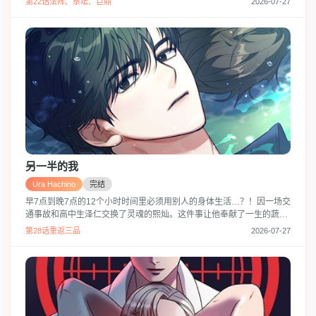
第22话法阵、祭坛、巨鼎
2026-07-27
新人出现了, 吉斯成了我的新搭档这是什么话啊! 在申京元的眼里吉斯只
是一个锦衣玉食的大少爷, 这么危险的工作是绝对坚持不了多久的 所以
故意对他愈发冷淡. 但是吉斯却像只小狗一样笑嘻嘻的,每天跟在申京元
的身后
另一半的我
Ura Hachino
完结
早7点到晚7点的12个小时时间里必须用别人的身体生活…？！因一场交
通事故和高中生泽仁交换了灵魂的熙灿。这件事让他奉献了一生的蔬菜
事业陷入倒闭危机！为了找回自己的身体，熙灿去到了泽仁所在的高
第28话重返三品
2026-07-27
中…‘那个体育老师，他怎么会在这里…？’在那里他遇到了曾经的高中
同学。熙灿高兴地想要去寻求帮助，可…‘金泽仁，趴下’怎，怎么会这
样…？！困难重重，究竟熙灿能够找回自己的身体吗？