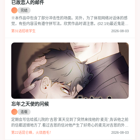
已故恋人的邮件
完结
※本作品中包含了部分冲击性的场面。另外，为了体现网络对话体的感
觉，有些内容没有遵守拼写法。欣赏作品时请注意。(02:19)最近鬼是不
是在玩电波？(02:22)所以如果收到奇怪的邮件或信息就不要回复。一年
第31话招收学生
2026-08-03
前去世的恋人突然发来了电子邮件。熙秀被接下来发生的怪事吓了一
跳，在网络上寻求帮助…“哥，你相信我吗？”“嗯，我相信。”在随机聊天
中遇到的李贤向他伸出了援手。熙秀可以相信他，与他联手吗？李贤真
的能拯救
忘年之天使的问候
连载
定期会写信给孤儿院的‘吉恩’某天见到了突然来找他的‘麦克’,告诉他之前
的信都送错地方了.看过吉恩的信对他产生了好奇心的麦克对吉恩的外貌
也很满意于是勾引他一起度过了一夜.麦克虽然想要和他继续见面但是吉
第22话昆仑峰，火烧眉毛！
2026-08-03
恩却拒绝了这个请求,最后两个人结束了一夜后就分开了.但是一直会想