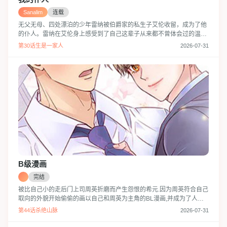
Sanalim
连载
无父无母、四处漂泊的少年雷纳被伯爵家的私生子艾伦收留，成为了他
的仆人。雷纳在艾伦身上感受到了自己这辈子从来都不曾体会过的温情
和爱意，并发誓要一辈子和他在一起，却不曾想听说了艾伦的结婚消
第30话生是一家人
2026-07-31
息。“少爷，您不是说过会对我负责到底吗。”
B级漫画
完结
被比自己小的走后门上司周英折磨而产生怨恨的希元.因为周英符合自己
取向的外貌开始偷偷的画以自己和周英为主角的BL漫画,并成为了人气
作家.但是某天,周英却发现了他的分镜笔记本!以为自己的一切都要结束
第44话杀绝山脉
2026-07-31
的希元,却听到周英要求自己像漫画里一样...