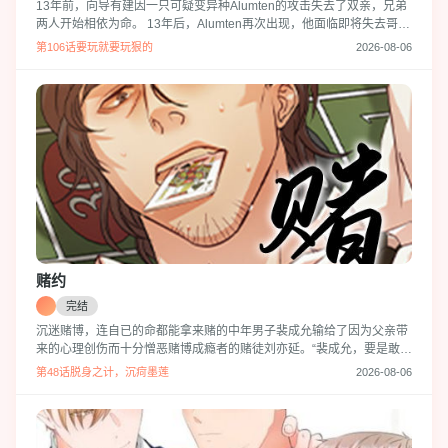
13年前，向导有建因一只可疑变异种Alumten的攻击失去了双亲，兄弟
两人开始相依为命。 13年后，Alumten再次出现，他面临即将失去哥哥
的危机... 已经走投无路的有建，唯一的选择就只有S级猎人禹信济的提
第106话要玩就要玩狠的
2026-08-06
议。 “成为EREWHOM的向导并服从我的命令。 无论什么事情都愿意忍
受。 并且，要跟着我进入门内。”
赌约
完结
沉迷赌博，连自已的命都能拿来赌的中年男子裴成允输给了因为父亲带
来的心理创伤而十分憎恶赌博成瘾者的赌徒刘亦延。“裴成允，要是敢咬
我，我就杀了你。”一时冲动，赌赢了裴成允并把他带回家里的亦延，彻
第48话脱身之计，沉疴墨莲
2026-08-06
底让成允明白了赌命是什么意思..