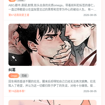
ABO,都市,悬疑,剧情,街头出身的劣质omega，带着前科犯标签的泰仁，
一直过得都是以在监狱里见过的黑帮和范宰为中心的被动人生。 有一
天，偶然成为杀人案目击者的泰仁遇到了负责这个案子的检察官端宇，
第67话我就是王者
2026-08-05
并因为从他身上散发出来的压倒性信息素而导致昏迷。 端宇对看起来精
神状态很不对的泰仁施以好意，而这也在泰仁的人生里留下了深深的印
记…黑帮和检察官，街头出身和劣质omega前科犯。 他究竟能否摆脱
这不幸的枷
纠葛
Dega
完结
因车祸而昏迷不醒的拉克，醒来后却得知自己已经无法再次跳舞。拉克
陷入了绝望，并认为这一切都归咎于萨丁的失误，对他十分痛恨。接着
他离开了他跳舞的学院，开始了新的生活。多年后，前男友找上门
第74话融本尊！
2026-08-05
来……什么？事故的发生不是因为萨丁？