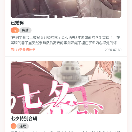
已婚男
fe
完结
“在同学聚会上被祝贺订婚的林宇炎和消失8年未露面的李剑重逢了。在
黑暗的巷子里突然亲吻然后离去的李剑唤醒了埋在宇炎内心深处的悔
恨...”
第171话泰初神书
2026-07-30
七夕特别合辑
连载