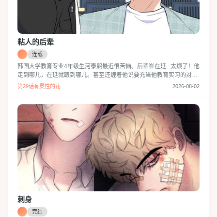
粘人的后辈
连载
韩国大学教育专业4年级生河泰熙最近很苦恼。后辈崔在延...太烦了！他
走到哪儿，在延就跟到哪儿。甚至还缠着他说要充当他教育实习的对
象...泰熙的教育实习是否能够顺利完成呢？
第29话有灵性的花
2026-08-02
刺身
完结