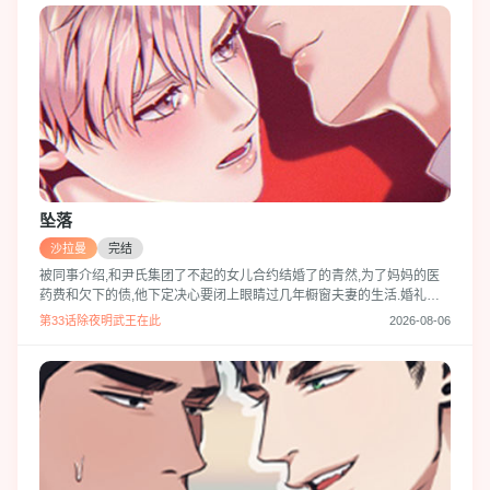
坠落
沙拉曼
完结
被同事介绍,和尹氏集团了不起的女儿合约结婚了的青然,为了妈妈的医
药费和欠下的债,他下定决心要闭上眼睛过几年橱窗夫妻的生活.婚礼当
天却与曾是高中前后辈的度音以姐夫-小舅子的身份再会了,突然度音说
第33话除夜明武王在此
2026-08-06
自己手里有足以让他的婚礼取消的他过去把柄的证据…‘要是我早点知道
他就是我的小舅子…!’