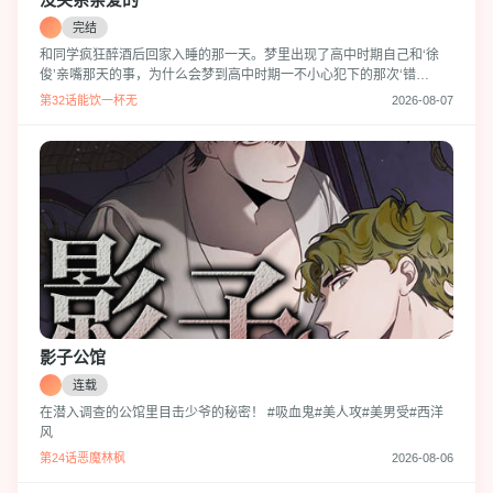
完结
和同学疯狂醉酒后回家入睡的那一天。梦里出现了高中时期自己和‘徐
俊’亲嘴那天的事，为什么会梦到高中时期一不小心犯下的那次‘错
误’呢？觉得自己可能已经太久没恋爱了的‘多云’，不久就在课室碰到了
第32话能饮一杯无
2026-08-07
让他有些尴尬的‘徐俊’。而平时不一样，最近总是跑来找自己的徐俊让
他觉得莫名有些心虚，质问徐俊自己到底做错了什么，而他得到的答案
却是你亲我了。一直以来的朋友为什么会突然这么做，又为什么要突然
对多云步步紧逼？
影子公馆
连载
在潜入调查的公馆里目击少爷的秘密！ #吸血鬼#美人攻#美男受#西洋
风
第24话恶魔林枫
2026-08-06