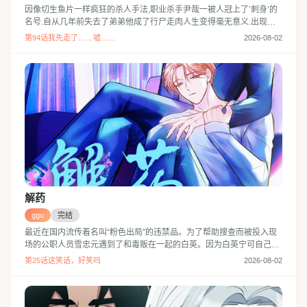
因像切生鱼片一样疯狂的杀人手法,职业杀手尹哉一被人冠上了’刺身’的
名号.自从几年前失去了弟弟他成了行尸走肉人生变得毫无意义.出现了
一个在他看来外貌,实力,思考方式都很不寻常的令人头疼的新人‘李告原’.
第94话我先走了……嘘……
2026-08-02
“眼睛...很漂亮啊.”‘这个疯子,干什么的啊?’恐惧爱情的职业杀手和令人头
疼的新人杀手,他们之间展开的火热的关系.
解药
ggu
完结
最近在国内流传着名叫“粉色出局”的违禁品。为了帮助搜查而被投入现
场的公职人员雪忠元遇到了和毒贩在一起的白英。因为白英宁可自己吞
下也不交出违禁品，所以没办法雪忠元只能和他共度一晚。但是第二天
第25话这笑话，好笑吗
2026-08-02
给白英进行的药物反应检查结果却显示什么异常都没有…他，到底是个
什么样的家伙？这是个违禁品搜查科精英雪忠元遇到身藏秘密的白英，
而引起的一系列事情的故事。