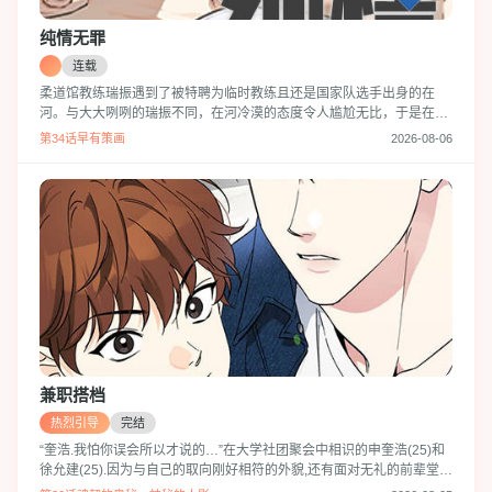
纯情无罪
连载
柔道馆教练瑞振遇到了被特聘为临时教练且还是国家队选手出身的在
河。与大大咧咧的瑞振不同，在河冷漠的态度令人尴尬无比，于是在回
家途中遇到的二人一时冲动便一起去喝了酒...当瑞振中酒醉中醒来的时
第34话早有策画
2026-08-06
候，睁开眼睛看到的第一个景象却是在河一边喊着自已的名字一边行不
可描述之事！
兼职搭档
热烈引导
完结
“奎浩.我怕你误会所以才说的…”在大学社团聚会中相识的申奎浩(25)和
徐允建(25).因为与自己的取向刚好相符的外貌,还有面对无礼的前辈堂堂
正正对抗的样子申奎浩对允建产生了好感及怜悯.因此为了保护他不被社