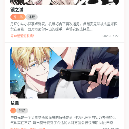
镜之诫
笼中鸟
连载
丹尼尔从小仰慕卢锡安，机缘巧合下再次遇见，卢锡安竟然被杰里米囚
禁在身边，面对丹尼尔伸出的援手，卢锡安的选择是...
第18话道道裂痕！
2026-07-27
眩晕
完结
申京元是一个负责猎杀吸血鬼的特殊要员, 作为机关里的实力者他的运
气却实在不好. 每当觉得找到了合适的人对方就会很快辞职 因此申京元
也决心不再找什么搭档… 但偏偏这时候一个在训练所测试时表现出色的