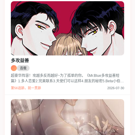
多攻益善
连载
超豪华阵容！攻越多反而越好~为了孤单的你。《Mr.Blue多攻益善短
篇》1.多人恋爱2.完美联系3.天使们可以这样4.朋友的秘密5.Beta小伯爵
变了，解禁了你火热的欲望！
第56话舔，就一贯舔
2026-07-30