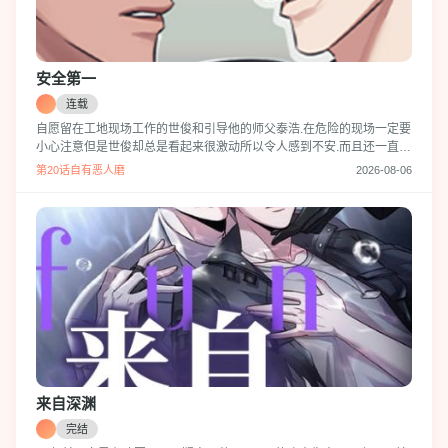
安全第一
连载
自愿留在工地现场工作的世俊和引导他的师父泰浩.在危险的现场一定要
小心注意但是世俊却总是看起来很激动所以令人感到不安.而且还一直闻
来闻去的的偷偷靠近世俊更让世俊感到有负担,难道…他都发现了故意这
第20话自有恶人磨
2026-08-06
样的吗..?“不过哥..你是fq期了吗?”
来自深渊
完结