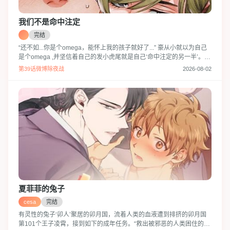
我们不是命中注定
完结
“还不如...你是个omega，能怀上我的孩子就好了...” 豪从小就以为自己
是个omega ,并坚信着自己的发小虎尾就是自己‘命中注定的另一半’。
直到14岁时接受ABO性别检查，才发现原来他们两个都是alpha，之后
第39话微博除夜战
2026-08-02
二人的关系就开始变得尴尬起来... 随着时间的流逝成为了一名大学生的
豪、某一天因为一场激烈的争执对虎尾说了很重的话。 但不知为何在这
种情况下，他发现虎尾居然还对他的话有反应-？ 腹
夏菲菲的兔子
cesa
完结
有灵性的兔子‘卯人’聚居的卯月国，流着人类的血液遭到排挤的卯月国
第101个王子凌霄，接到如下的成年任务。“救出被邪恶的人类困住的神