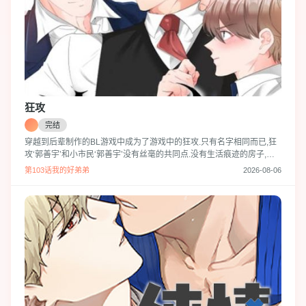
狂攻
完结
穿越到后辈制作的BL游戏中成为了游戏中的狂攻.只有名字相同而已,狂
攻‘郭善宇’和小市民‘郭善宇’没有丝毫的共同点.没有生活痕迹的房子,只
有洋酒的冰箱.
第103话我的好弟弟
2026-08-06