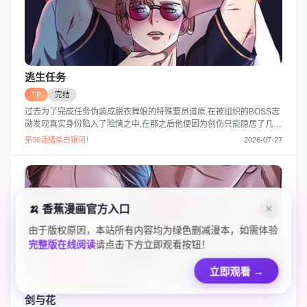
逃生任务
TP
完结
过去为了完成任务伪装成脱衣舞娘的特殊要员道原.在被组织的BOSS志
勋发现真实身份陷入了险情之中,在那之后他便因为创伤只能隐居了几
年.好不容易整理好自己的思绪决定重新开始的道原去面试了一份新的工
第36话猎杀白银河！
2026-07-27
作,而那家公司的老板不是别人正是志勋!再次面对曾经将自己推入深渊
的志勋道原会做出什么样的选择…?“你在找我?为什么…”“我只要下定决
心要得到的东西就绝对不会放手的.”
🍌 香蕉漫画官方入口
✕
由于版权原因，本站所有内容均为绿色删减漫本，如需体验
完整版在线阅读
请点击下方立即观看按钮！
立即观看
→
剑与花