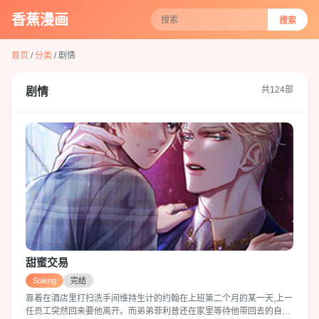
香蕉漫画
搜索
首页
/
分类
/ 剧情
共124部
剧情
甜蜜交易
Soleng
完结
靠着在酒店里打扫洗手间维持生计的约翰在上班第二个月的某一天,上一
任员工突然回来要他离开。而弟弟菲利普还在家里等待他带回去的自助