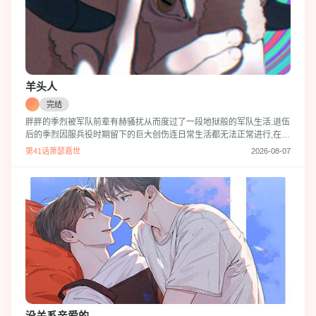
羊头人
完结
胖胖的季烈被军队前辈有赫骚扰从而度过了一段地狱般的军队生活.退伍
后的季烈因服兵役时期留下的巨大创伤连日常生活都无法正常进行,在网
上招聘新员工的广告上看到了一张熟悉的面孔.这个人正是毁了自己生活
第41话萧瑟嘉世
2026-08-07
的有赫看到他幸福生活的样子季烈下定决定要报仇.那天之后季烈便开始
了一系列绑架他的计划…
没关系亲爱的